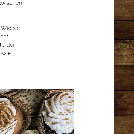
zwischen
 Wie sie
icht
te der
owie