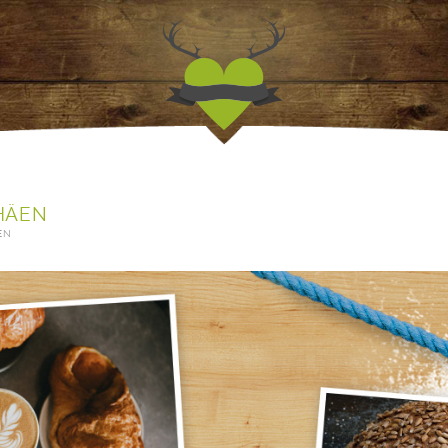
Jagdfieber | Werbea
HÄEN
EN