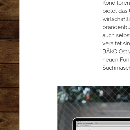
Konditoren
bietet das
wirtschaft
brandenbur
auch selbs
veraltet s
BÄKO Ost v
neuen Funk
Suchmasch