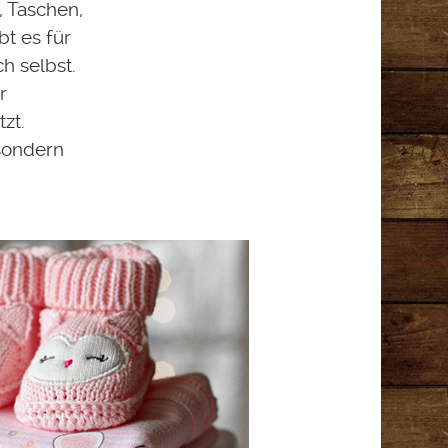
 Taschen,
t es für
h selbst.
r
zt.
 sondern