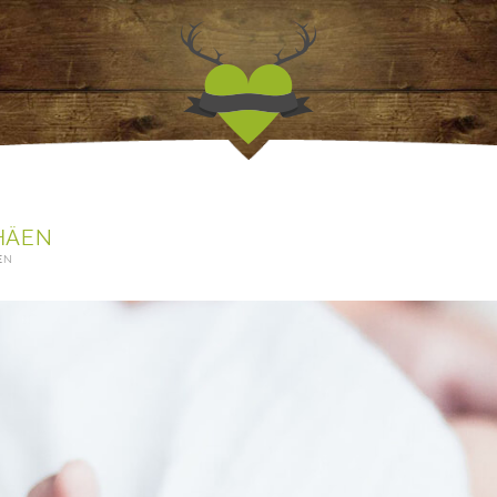
Jagdfieber | Werbea
HÄEN
EN