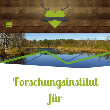
Jagdfieber | Werbea
HOCHSTAND
TROPHÄEN
STARTSEITE
REFERENZEN
Forschungsinstitut
für