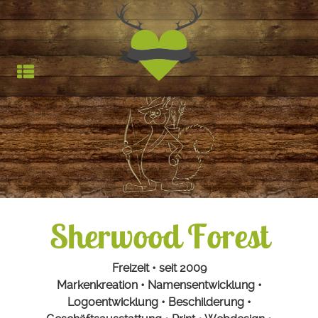
Jagdfieber | Werbea
HOCHSTAND
TROPHÄEN
STARTSEITE
REFERENZEN
Sherwood Forest
Freizeit • seit 2009
Markenkreation • Namensentwicklung •
Logoentwicklung • Beschilderung •