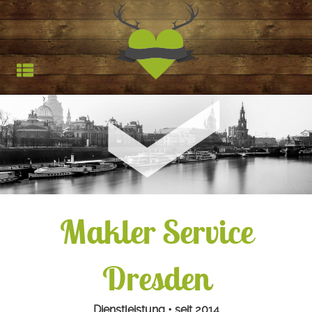
Jagdfieber | Werbea
HOCHSTAND
TROPHÄEN
STARTSEITE
REFERENZEN
Makler Service
Dresden
Dienstleistung • seit 2014