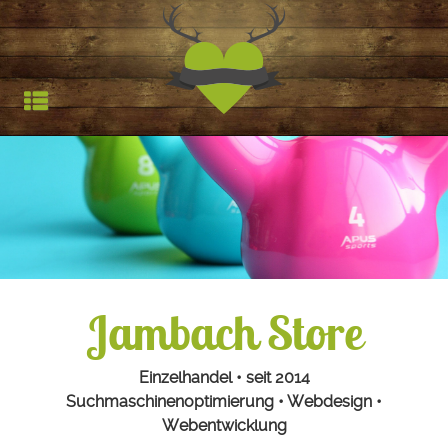
Jagdfieber | Werbea
HOCHSTAND
TROPHÄEN
STARTSEITE
REFERENZEN
Jambach Store
Einzelhandel • seit 2014
Suchmaschinenoptimierung • Webdesign •
Webentwicklung