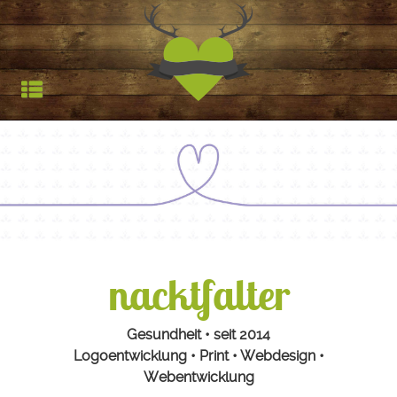
Jagdfieber | Werbea
HOCHSTAND
TROPHÄEN
STARTSEITE
REFERENZEN
nacktfalter
Gesundheit • seit 2014
Logoentwicklung • Print • Webdesign •
Webentwicklung